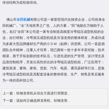
传动结构为齿轮箱传动。
佛山市
全田机械
有限公司是一家新型现代化独资企业，公司前身全
田机械厂。“全”天地世界之广也，人的力量，“田”地能生万物助于人
也，名曰“全田”本公司是一家专业制造高精度冷弯辊压成型机组的企
业，自行研制，冷弯滚压成型机组及吊顶龙骨的整体研发，并成功成
为多家大型品牌建材生产商的ＯＤＭ（贴牌）供货商。公司一直提倡
团队合作精神，注重人才培养，现已拥有一批十多年丰富经验，技术
精湛，善于开拓创新的技术队伍，引进先进的生产管理、设计理念及
品质控制程序，开发出高性价比的冷弯辊压成型机组，广泛应用于：
建筑装潢，窗饰、家俬、货架、汽车、电器、通讯器材等行业，是集
冷弯辊压成型机组及其配套设备的整体研发、生产、销售及售后服务
为一体的高科技公司。
上一篇：
轻钢龙骨机从综合方面进行突围逆...
下一篇：
该如何正确选择龙骨机、轻钢龙骨...