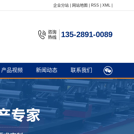
企业分站
|
网站地图
|
RSS
|
XML
|
135-2891-0089
产品视频
新闻动态
联系我们
公司新闻
行业新闻
常见问题