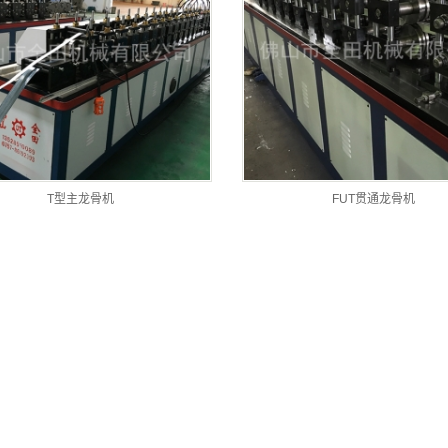
T型主龙骨机
FUT贯通龙骨机