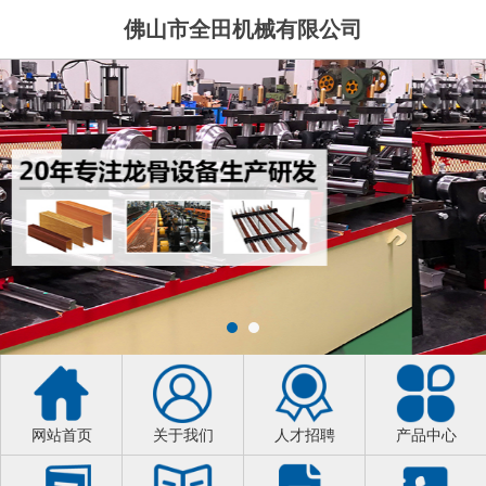
佛山市全田机械有限公司
网站首页
关于我们
人才招聘
产品中心