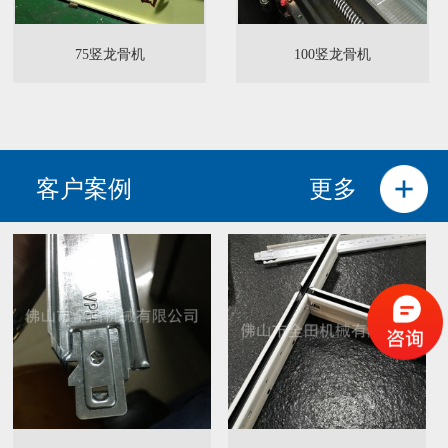
75竖龙骨机
100竖龙骨机
客户案例
更多