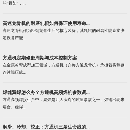
的“骨架”，...
高速龙骨机的耐磨轧辊如何保证使用寿命...
高速龙骨机作为轻钢龙骨生产的核心装备，其轧辊的耐磨性能直接决
定设备产能...
方通机定期修磨周期与成本控制方案
在金属冷弯成型加工领域，方通机（亦称方通龙骨机）承担着将带钢
连续辊压成...
焊缝漏焊怎么办？方通机高频焊机参数调...
方通高频焊接生产中，漏焊是让人头疼的质量事故之一。焊缝出现未
熔合、虚焊...
润滑、冷却、校正：方通机三条生命线的...