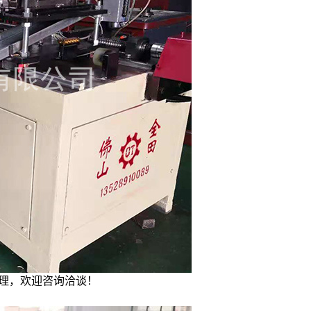
理，欢迎咨询洽谈！