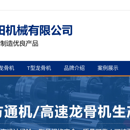
龙骨机
T型龙骨机
品牌介绍
案例展示
公司简介
案例展示
资质证书
联系我们