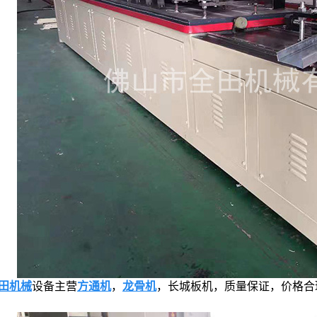
田机械
设备主营
方通机
，
龙骨机
，长城板机，质量保证，价格合