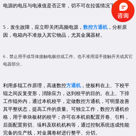
电源的电压与电液值是否正常，切不可在拉弧情况下加工。
5．发生故障，应立即关闭高频电源，
数控方通机
，分析原
因，电箱内不准放入其它物品，尤其金属器材。
6．禁止用手或导体接触电极丝或工件。也不准用湿手接触开关或其它
电器部分。
利用多辊工作原理，高速数控
方通机
，使板料在上、下校平
辊之间反复变形，消除应力，达到校平的目的。在上、下排
工作辊外内，通过本机校平，定做数控方通机，可明显改善
其平整状态，提高工件的质量。可独立工作，数控方通机价
格，用于单块板材的校平；亦可在本机前配置开卷、引料，
后面配置剪切、垛料及联机机构等，通过控制系统连成性能
完备的生产线，对金属卷材进行整平、分切。