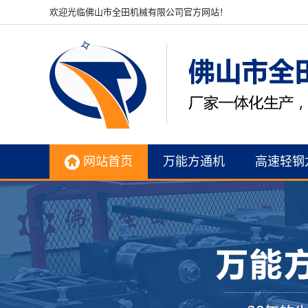
欢迎光临佛山市全田机械有限公司官方网站！
网站首页
万能方通机
高速轻钢