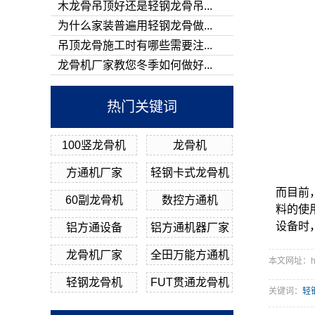
木龙骨吊顶好还是轻钢龙骨吊...
为什么家装普遍用轻钢龙骨做...
吊顶龙骨施工时有哪些需要注...
龙骨机厂家教您冬季如何做好...
热门关键词
100竖龙骨机
龙骨机
方通机厂家
轻钢卡式龙骨机
而目前
60副龙骨机
数控方通机
料的使
设备时
铝方通设备
铝方通机器厂家
龙骨机厂家
全田万能方通机
本文网址：http:
轻钢龙骨机
FUT贯通龙骨机
关键词：
轻