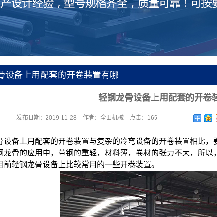
骨设备上用配套的开卷装置有哪
轻钢龙骨设备上用配套的开卷
发布日期：
2019-11-28
作者：
全田机械
点击：
165
骨设备上用配套的开卷装置与复杂的冷弯设备的开卷装置相比，
钢龙骨的应用中，带钢的重轻，材料薄，卷材的张力不大，所以
目前轻钢龙骨设备上比较常用的一些开卷装置。