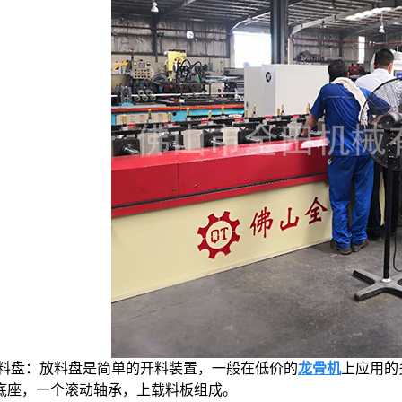
放料盘：放料盘是简单的开料装置，一般在低价的
龙骨机
上应用的
底座，一个滚动轴承，上载料板组成。