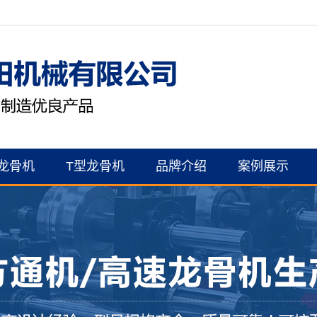
龙骨机
T型龙骨机
品牌介绍
案例展示
公司简介
案例展示
资质证书
联系我们