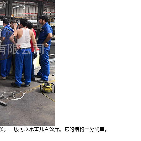
多，一般可以承重几百公斤。它的结构十分简单，