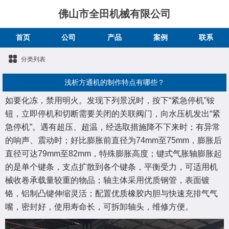
佛山市全田机械有限公司
首页
公司
产品
案例
联系
分类列表
浅析方通机的制作特点有哪些？
如要化冻，禁用明火。发现下列景况时，按下“紧急停机”铵
钮，立即停机和切断需要关闭的关联阀门，向水压机发出“紧
急停机”。遇有超压、超温，经选取措施降不下来时；有异常
的响声、震动时；好比膨胀前直径为74mm至75mm，膨胀后
直径可达79mm至82mm，特殊膨胀高度；键式气胀轴膨胀起
的是单个键条，支点扩散到各个键条，平衡受力，可适用机
械收卷承载量较重的物品；轴主体采用优质钢管，表面镀
铬，铝制凸键伸缩灵活；配置优质橡胶内胆与快速充排气气
嘴，密封好，使用寿命长，可拆卸轴头，维修方便。