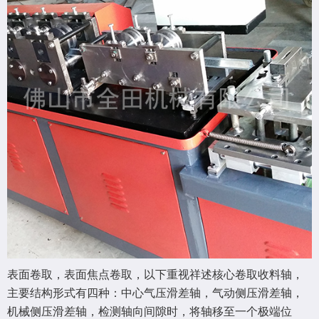
表面卷取，表面焦点卷取，以下重视祥述核心卷取收料轴，
主要结构形式有四种：中心气压滑差轴，气动侧压滑差轴，
机械侧压滑差轴，检测轴向间隙时，将轴移至一个极端位