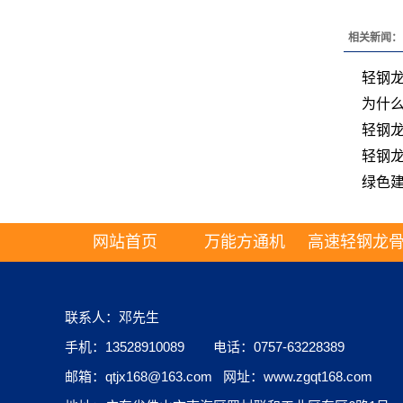
相关新闻：
轻钢
为什
轻钢
轻钢龙
绿色
网站首页
万能方通机
高速轻钢龙
联系人：邓先生
手机：13528910089 电话：0757-63228389
邮箱：qtjx168@163.com 网址：www.zgqt168.com