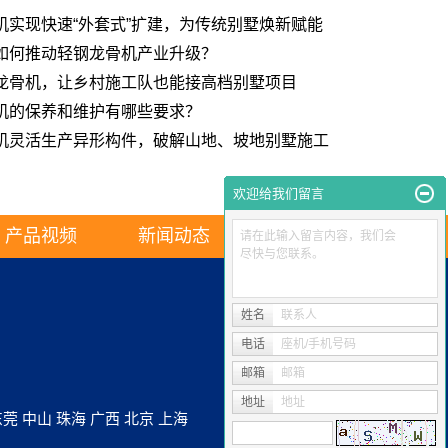
机实现快速“外套式”扩建，为传统别墅焕新赋能
如何推动轻钢龙骨机产业升级？
龙骨机，让乡村施工队也能接高档别墅项目
机的保养和维护有哪些要求？
机灵活生产异形构件，破解山地、坡地别墅施工
欢迎给我们留言
产品视频
新闻动态
联系我们
请在此输入留言内容，我们会
尽快与您联系。
姓名
联系人
电话
座机/手机号码
邮箱
邮箱
地址
地址
东莞
中山
珠海
广西
北京
上海