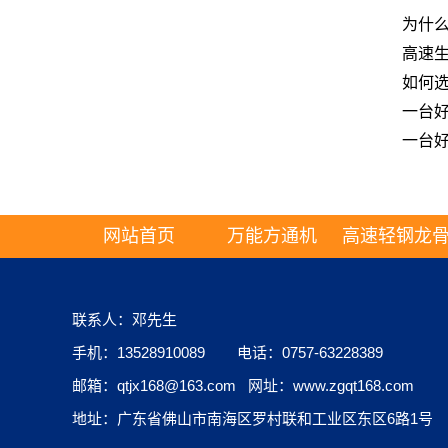
为什
高速生
如何
一台
一台
网站首页
万能方通机
高速轻钢龙
联系人：邓先生
手机：13528910089 电话：0757-63228389
邮箱：qtjx168@163.com 网址：www.zgqt168.com
地址：广东省佛山市南海区罗村联和工业区东区6路1号