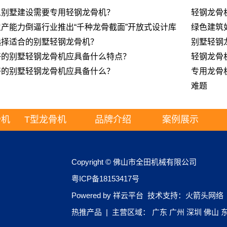
么别墅建设需要专用轻钢龙骨机？
轻钢龙骨
产能力倒逼行业推出“千种龙骨截面”开放式设计库
绿色建筑
选择适合的别墅轻钢龙骨机？
别墅轻钢
好的别墅轻钢龙骨机应具备什么特点？
轻钢龙骨
好的别墅轻钢龙骨机应具备什么？
专用龙骨
难题
骨机
T型龙骨机
品牌介绍
案例展示
Copyright © 佛山市全田机械有限公司
粤ICP备18153417号
Powered by
祥云平台
技术支持：
火箭头网络
热推产品
| 主营区域：
广东
广州
深圳
佛山