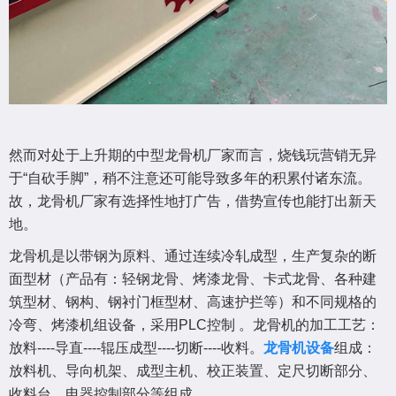
然而对处于上升期的中型龙骨机厂家而言，烧钱玩营销无异
于“自砍手脚”，稍不注意还可能导致多年的积累付诸东流。
故，龙骨机厂家有选择性地打广告，借势宣传也能打出新天
地。
龙骨机是以带钢为原料、通过连续冷轧成型，生产复杂的断
面型材（产品有：轻钢龙骨、烤漆龙骨、卡式龙骨、各种建
筑型材、钢构、钢衬门框型材、高速护拦等）和不同规格的
冷弯、烤漆机组设备，采用PLC控制 。龙骨机的加工工艺：
放料----导直----辊压成型----切断----收料。
龙骨机设备
组成：
放料机、导向机架、成型主机、校正装置、定尺切断部分、
收料台、电器控制部分等组成。