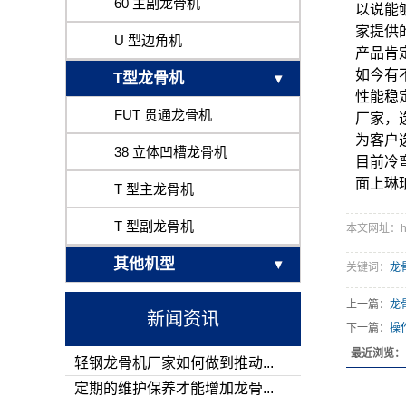
60 主副龙骨机
以说能
家提供
U 型边角机
产品肯
如今有
T型龙骨机
性能稳
FUT 贯通龙骨机
厂家，
为客户
38 立体凹槽龙骨机
目前冷
面上琳
T 型主龙骨机
T 型副龙骨机
本文网址：http:
其他机型
关键词：
龙
上一篇：
龙
新闻资讯
下一篇：
操
最近浏览：
轻钢龙骨机厂家如何做到推动...
定期的维护保养才能增加龙骨...