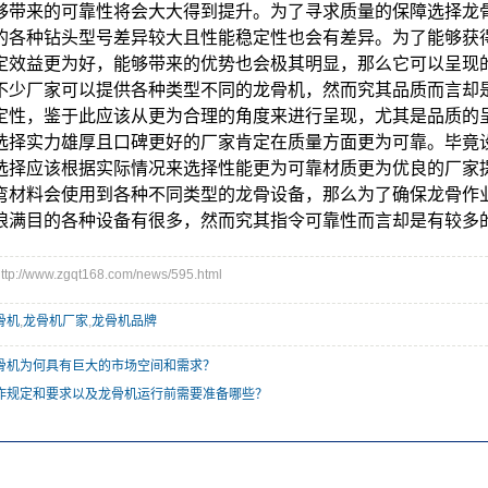
够带来的可靠性将会大大得到提升。为了寻求质量的保障选择龙
的各种钻头型号差异较大且性能稳定性也会有差异。为了能够获
定效益更为好，能够带来的优势也会极其明显，那么它可以呈现
不少厂家可以提供各种类型不同的龙骨机，然而究其品质而言却
定性，鉴于此应该从更为合理的角度来进行呈现，尤其是品质的
选择实力雄厚且口碑更好的厂家肯定在质量方面更为可靠。毕竟
选择应该根据实际情况来选择性能更为可靠材质更为优良的厂家
弯材料会使用到各种不同类型的龙骨设备，那么为了确保龙骨作
琅满目的各种设备有很多，然而究其指令可靠性而言却是有较多
//www.zgqt168.com/news/595.html
骨机
,
龙骨机厂家
,
龙骨机品牌
骨机为何具有巨大的市场空间和需求？
作规定和要求以及龙骨机运行前需要准备哪些？