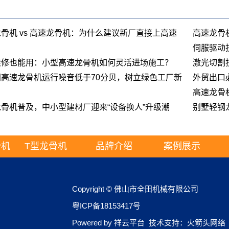
骨机 vs 高速龙骨机：为什么建议新厂直接上高速
高速龙骨
伺服驱动
装修也能用：小型高速龙骨机如何灵活进场施工？
激光切割
闭高速龙骨机运行噪音低于70分贝，树立绿色工厂新
外贸出口
高速龙骨
骨机普及，中小型建材厂迎来“设备换人”升级潮
别墅轻钢
骨机
T型龙骨机
品牌介绍
案例展示
Copyright © 佛山市全田机械有限公司
粤ICP备18153417号
Powered by
祥云平台
技术支持：
火箭头网络