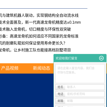
机与建筑机器人联动，实现钢结构全自动流水线
技术全面普及，新一代高速龙骨机精度达±0.1mm
技术融入龙骨机，切口精度与环保性双突破
必备：高速龙骨机如何适应不同国家的龙骨标准
机的耐磨轧辊如何保证使用寿命更长久？
龙骨机，让乡村施工队也能接高档别墅项目
欢迎给我们留言
产品视频
新闻动态
联系我们
请在此输入留言内容，我们会
尽快与您联系。
姓名
联系人
电话
座机/手机号码
邮箱
邮箱