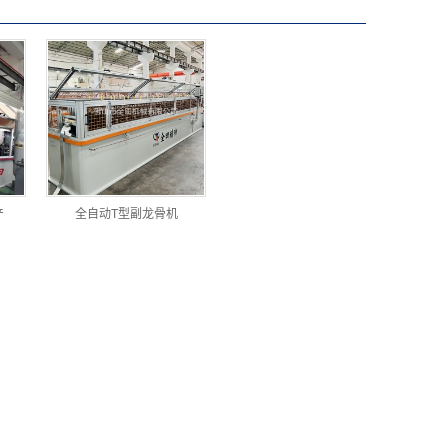
产
全自动T型副龙骨机