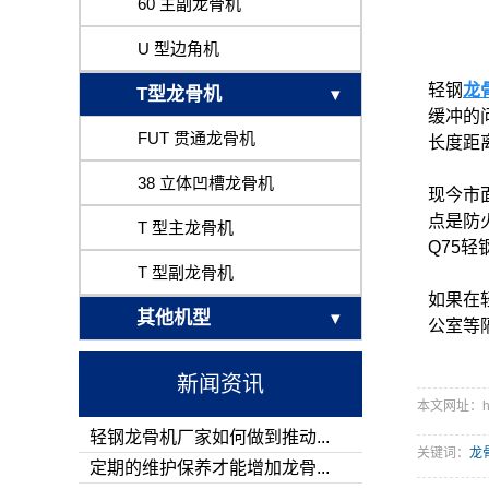
60 主副龙骨机
U 型边角机
轻钢
龙
T型龙骨机
缓冲的
FUT 贯通龙骨机
长度距
38 立体凹槽龙骨机
现今市
点是防
T 型主龙骨机
Q75
T 型副龙骨机
如果在
其他机型
公室等
新闻资讯
本文网址：http:
轻钢龙骨机厂家如何做到推动...
关键词：
龙
定期的维护保养才能增加龙骨...