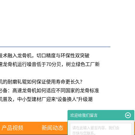
技术融入龙骨机，切口精度与环保性双突破
速龙骨机运行噪音低于70分贝，树立绿色工厂新
机的耐磨轧辊如何保证使用寿命更长久？
必备：高速龙骨机如何适应不同国家的龙骨标准
机普及，中小型建材厂迎来“设备换人”升级潮
欢迎给我们留言
产品视频
新闻动态
联系我们
请在此输入留言内容，我们会
尽快与您联系。